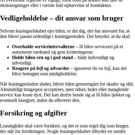
ekstraregninger eller i værste fald ophævelse af kontrakten.
Vedligeholdelse – dit ansvar som bruger
Selvom leasingselskabet ejer bilen, er det dig, der har ansvaret for, at
den bliver passet ordentligt i leasingperioden. Det betyder, at du skal:
Overholde serviceintervallerne
– få bilen serviceret på et
autoriseret værksted og gem kvitteringerne.
Holde bilen ren og i god stand
– både indvendigt og
udvendigt.
Reagere på fejl og advarsler
– ignorerer du en fejl, kan det
blive betragtet som misligholdelse.
Når leasingperioden slutter, bliver bilen gennemgået for skader og slid.
Almindeligt brugsspor accepteres, men ridser, buler eller manglende
service kan koste dyrt. Det kan derfor betale sig at få bilen tjekket og
eventuelt klargjort, inden du afleverer den.
Forsikring og afgifter
Leasingbiler skal være forsikret, og det er som regel dig som bruger,
der står for forsikringen. Nogle leasingselskaber tilbyder en samlet