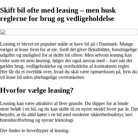
Skift bil ofte med leasing – men husk
reglerne for brug og vedligeholdelse
Leasing er blevet en populær måde at have bil på i Danmark. Mange
vælger at lease frem for at eje, fordi det giver fleksibilitet, forudsigelige
udgifter og mulighed for at skifte bil oftere. Men selvom leasing kan
virke som en nem løsning, følger der også ansvar med – især når det
gælder brug, vedligeholdelse og overholdelse af kontraktens regler.
Her får du et overblik over, hvad du skal være opmærksom på, hvis du
vil lease bil uden ubehagelige overraskelser.
Hvorfor vælge leasing?
Leasing kan være attraktivt af flere grunde. Du slipper for at binde
store beløb i en bil, og du kan skifte til en nyere model hvert par år. Det
betyder, at du altid kører i en bil med moderne sikkerhedsudstyr, lavt
brændstofforbrug og nyeste teknologi.
Der findes to hovedtyper af leasing: