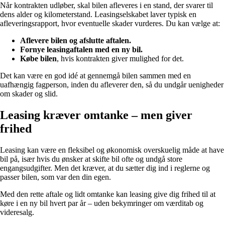
Når kontrakten udløber, skal bilen afleveres i en stand, der svarer til
dens alder og kilometerstand. Leasingselskabet laver typisk en
afleveringsrapport, hvor eventuelle skader vurderes. Du kan vælge at:
Aflevere bilen og afslutte aftalen.
Fornye leasingaftalen med en ny bil.
Købe bilen
, hvis kontrakten giver mulighed for det.
Det kan være en god idé at gennemgå bilen sammen med en
uafhængig fagperson, inden du afleverer den, så du undgår uenigheder
om skader og slid.
Leasing kræver omtanke – men giver
frihed
Leasing kan være en fleksibel og økonomisk overskuelig måde at have
bil på, især hvis du ønsker at skifte bil ofte og undgå store
engangsudgifter. Men det kræver, at du sætter dig ind i reglerne og
passer bilen, som var den din egen.
Med den rette aftale og lidt omtanke kan leasing give dig frihed til at
køre i en ny bil hvert par år – uden bekymringer om værditab og
videresalg.