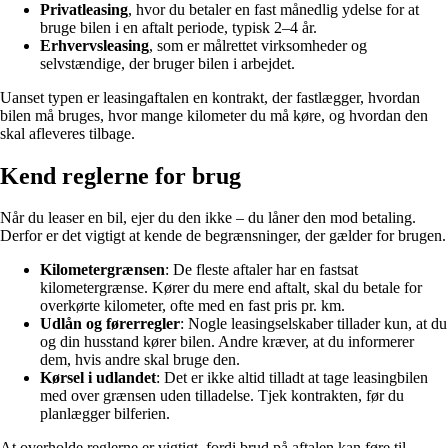
Privatleasing
, hvor du betaler en fast månedlig ydelse for at
bruge bilen i en aftalt periode, typisk 2–4 år.
Erhvervsleasing
, som er målrettet virksomheder og
selvstændige, der bruger bilen i arbejdet.
Uanset typen er leasingaftalen en kontrakt, der fastlægger, hvordan
bilen må bruges, hvor mange kilometer du må køre, og hvordan den
skal afleveres tilbage.
Kend reglerne for brug
Når du leaser en bil, ejer du den ikke – du låner den mod betaling.
Derfor er det vigtigt at kende de begrænsninger, der gælder for brugen.
Kilometergrænsen
: De fleste aftaler har en fastsat
kilometergrænse. Kører du mere end aftalt, skal du betale for
overkørte kilometer, ofte med en fast pris pr. km.
Udlån og førerregler
: Nogle leasingselskaber tillader kun, at du
og din husstand kører bilen. Andre kræver, at du informerer
dem, hvis andre skal bruge den.
Kørsel i udlandet
: Det er ikke altid tilladt at tage leasingbilen
med over grænsen uden tilladelse. Tjek kontrakten, før du
planlægger bilferien.
At overholde reglerne er vigtigt, fordi brud på aftalen kan føre til