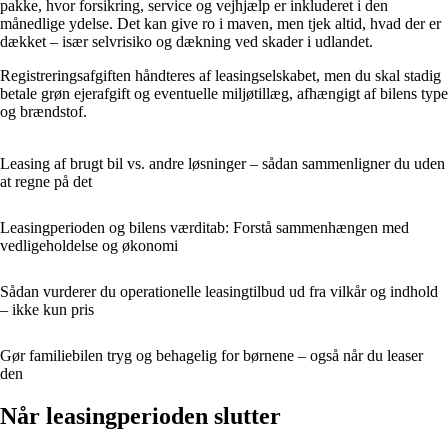
pakke, hvor forsikring, service og vejhjælp er inkluderet i den
månedlige ydelse. Det kan give ro i maven, men tjek altid, hvad der er
dækket – især selvrisiko og dækning ved skader i udlandet.
Registreringsafgiften håndteres af leasingselskabet, men du skal stadig
betale grøn ejerafgift og eventuelle miljøtillæg, afhængigt af bilens type
og brændstof.
Leasing af brugt bil vs. andre løsninger – sådan sammenligner du uden
at regne på det
Leasingperioden og bilens værditab: Forstå sammenhængen med
vedligeholdelse og økonomi
Sådan vurderer du operationelle leasingtilbud ud fra vilkår og indhold
– ikke kun pris
Gør familiebilen tryg og behagelig for børnene – også når du leaser
den
Når leasingperioden slutter