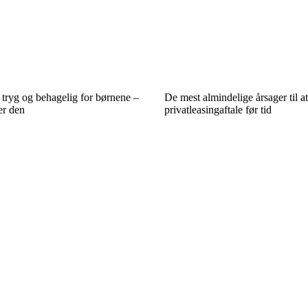
 tryg og behagelig for børnene –
De mest almindelige årsager til a
er den
privatleasingaftale før tid