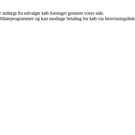
e indtægt fra udvalgte køb foretaget gennem vores side.
affiliateprogrammer og kan modtage betaling for køb via henvisningslinks