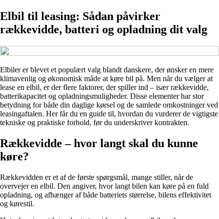
Elbil til leasing: Sådan påvirker
rækkevidde, batteri og opladning dit valg
Elbiler er blevet et populært valg blandt danskere, der ønsker en mere
klimavenlig og økonomisk måde at køre bil på. Men når du vælger at
lease en elbil, er der flere faktorer, der spiller ind – især rækkevidde,
batterikapacitet og opladningsmuligheder. Disse elementer har stor
betydning for både din daglige kørsel og de samlede omkostninger ved
leasingaftalen. Her får du en guide til, hvordan du vurderer de vigtigste
tekniske og praktiske forhold, før du underskriver kontrakten.
Rækkevidde – hvor langt skal du kunne
køre?
Rækkevidden er et af de første spørgsmål, mange stiller, når de
overvejer en elbil. Den angiver, hvor langt bilen kan køre på en fuld
opladning, og afhænger af både batteriets størrelse, bilens effektivitet
og kørestil.