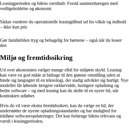
Leasingperioden og bilens værditab: Forstå sammenhængen med
vedligeholdelse og økonomi
Sådan vurderer du operationelle leasingtilbud ud fra vilkår og indhold
– ikke kun pris
Gør familiebilen tryg og behagelig for børnene – også når du leaser
den
Miljø og fremtidssikring
Ud over økonomien vælger mange elbil for miljøets skyld. Leasing
kan være en god måde at bidrage til den grønne omstilling uden at
binde sig langsigtet til en teknologi, der stadig udvikler sig hurtigt. Nye
modeller får løbende længere rækkevidde, hurtigere opladning og
bedre software – og med leasing kan du skifte til en nyere bil, når
kontrakten udløber.
Hvis du vil være ekstra fremtidssikret, kan du vælge en bil, der
understøtter de nyeste opladningsstandarder og har mulighed for
trådløse softwareopdateringer. Det kan forlænge bilens relevans og
værdi i leasingperioden.