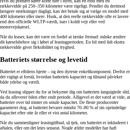
Hvis du primært kører korte ture i byen, kan en elbil med en
rækkevidde på 250–350 kilometer være rigeligt. Pendler du derimod
længere strækninger dagligt, kan det betale sig at vælge en model med
400 kilometer eller mere. Husk, at den reelle rækkevidde ofte er lavere
end den officielle WLTP-værdi, især i koldt vejr eller ved
motorvejskørsel.
Når du leaser, kan det være en fordel at tænke fremad: måske ændrer
dit kørselsbehov sig i løbet af leasingperioden. En bil med lidt ekstra
rækkevidde giver fleksibilitet og tryghed.
Batteriets størrelse og levetid
Batteriet er elbilens hjerte – og den dyreste enkeltkomponent. Derfor er
det vigtigt at forstå, hvordan batteriets kapacitet og tilstand påvirker
både ydelse og værdi.
Ved leasing slipper du for at bekymre dig om batteriets langsigtede slid,
da du afleverer bilen efter endt periode. Alligevel er det værd at vide, at
batterier over tid mister en smule kapacitet. De fleste producenter
garanterer dog, at batteriet bevarer mindst 70–80 % af sin oprindelige
kapacitet efter otte år eller et vist antal kilometer.
Når du sammenligner leasingtilbud, så tjek, om batteriet er inkluderet i
aftalen, eller om det lejes separat. Nogle ældre modeller har haft