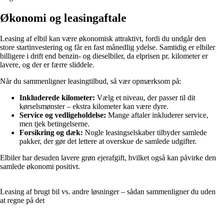
Økonomi og leasingaftale
Leasing af elbil kan være økonomisk attraktivt, fordi du undgår den
store startinvestering og får en fast månedlig ydelse. Samtidig er elbiler
billigere i drift end benzin- og dieselbiler, da elprisen pr. kilometer er
lavere, og der er færre sliddele.
Når du sammenligner leasingtilbud, så vær opmærksom på:
Inkluderede kilometer:
Vælg et niveau, der passer til dit
kørselsmønster – ekstra kilometer kan være dyre.
Service og vedligeholdelse:
Mange aftaler inkluderer service,
men tjek betingelserne.
Forsikring og dæk:
Nogle leasingselskaber tilbyder samlede
pakker, der gør det lettere at overskue de samlede udgifter.
Elbiler har desuden lavere grøn ejerafgift, hvilket også kan påvirke den
samlede økonomi positivt.
Leasing af brugt bil vs. andre løsninger – sådan sammenligner du uden
at regne på det