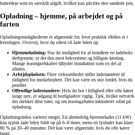
batterileje som en særskilt udgift, hvilket kan påvirke den samlede pris.
Opladning – hjemme, på arbejdet og på
farten
Opladningsmulighederne er afgørende for, hvor praktisk elbilen er i
hverdagen. Overvej, hvor du oftest vil lade bilen op.
Hjemmeladning:
Har du mulighed for at installere en ladeboks
derhjemme, er det den mest bekvemme og billigste løsning.
Mange leasingselskaber tilbyder installation som en del af
aftalen.
Arbejdspladsen:
Flere virksomheder stiller ladestandere til
rådighed for medarbejdere. Det kan være en stor fordel, hvis du
pendler.
Offentlige ladestandere:
Hvis du bor i lejlighed eller ofte kører
lange ture, er adgang til hurtigladere vigtig. Tjek, hvilke netværk
der dækker dine ruter, og om leasingaftalen inkluderer rabat på
opladning.
Opladningstiden varierer meget. En almindelig hjemmelader (11 kW)
kan typisk lade bilen fuldt op på 6–8 timer, mens en lynlader kan klare
80 % på 20–40 minutter. Det kan være afgørende, hvis du ofte kører
langt.